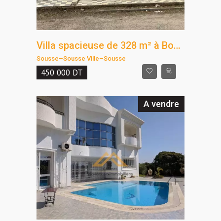
Villa spacieuse de 328 m² à Bouhsina – Confort et modernité au rendez-vous
Sousse
–
Sousse Ville
–
Sousse
450 000
DT
A vendre