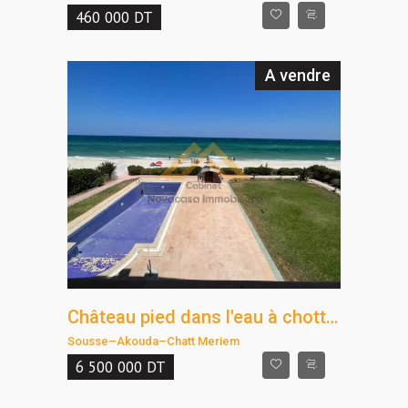
460 000
DT
A vendre
Château pied dans l'eau à chott Meriem
Sousse
–
Akouda
–
Chatt Meriem
6 500 000
DT