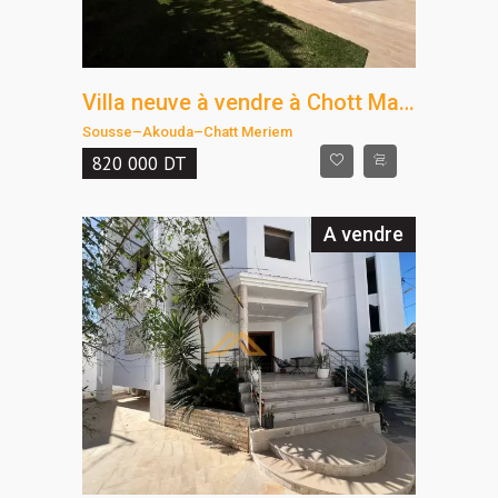
Villa neuve à vendre à Chott Mariem – Luxe et proximité de la mer
Sousse
–
Akouda
–
Chatt Meriem
820 000
DT
A vendre