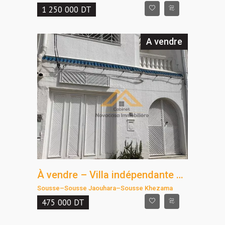
1 250 000
DT
A vendre
À vendre – Villa indépendante à Khzema
Sousse
–
Sousse Jaouhara
–
Sousse Khezama
475 000
DT