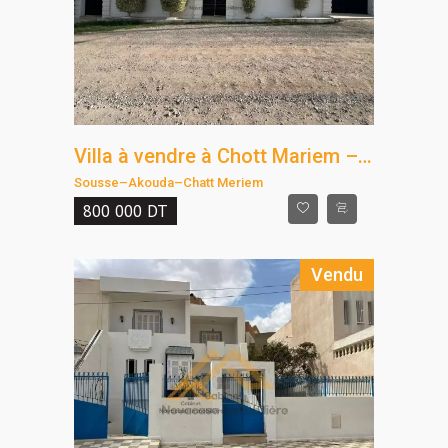
Villa à vendre à Chott Mariem – 300 m²
Sousse
–
Akouda
–
Chatt Meriem
800 000
DT
Vendu