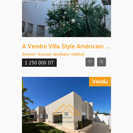
A Vendre Villa Style Américain – Sahloul, Sousse
Sousse
–
Sousse Jaouhara
–
Sahloul
1 250 000
DT
Vendu