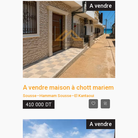
A vendre
A vendre maison à chott mariem
Sousse
–
Hammam Sousse
–
El Kantaoui
410 000
DT
A vendre