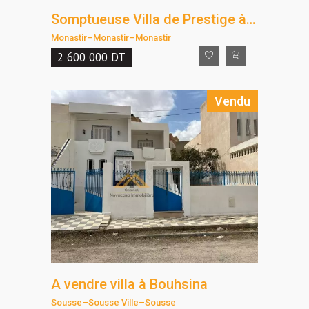
Somptueuse Villa de Prestige à Vendre à Monastir
Monastir
–
Monastir
–
Monastir
2 600 000
DT
Vendu
A vendre villa à Bouhsina
Sousse
–
Sousse Ville
–
Sousse