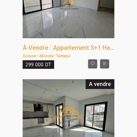
À Vendre : Appartement S+1 Haut Standing à Tantana, Résidence Pied Dans L'Eau
Sousse
–
Akouda
–
Tantana
299 000
DT
A vendre