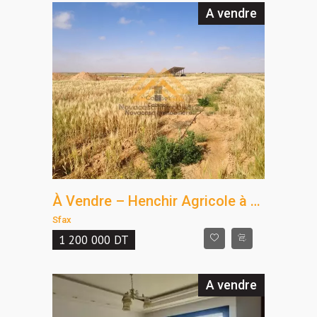
A vendre
À Vendre – Henchir Agricole à Sbih, Menzel Lahbib
Sfax
1 200 000
DT
A vendre