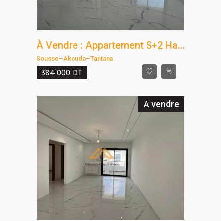
À Vendre : Appartement S+2 Haut Standing à Tantana, Résidence Pied Dans L'Eau
Sousse
–
Akouda
–
Tantana
384 000
DT
A vendre