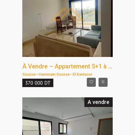
À Vendre – Appartement S+1 à Kantaoui | Zone Touristique – Côté Mer
Sousse
–
Hammam Sousse
–
El Kantaoui
370 000
DT
A vendre