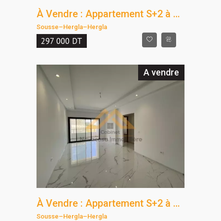
À Vendre : Appartement S+2 à Hergla
Sousse
–
Hergla
–
Hergla
297 000
DT
A vendre
À Vendre : Appartement S+2 à Hergla
Sousse
–
Hergla
–
Hergla