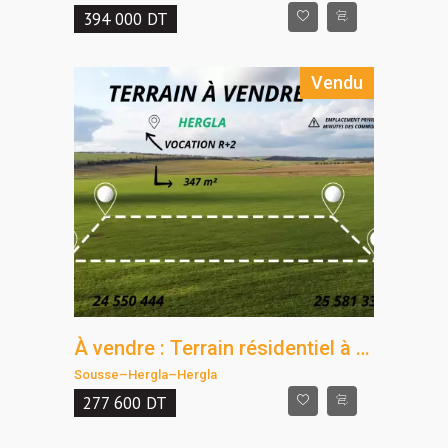
394 000
DT
Vendu
À vendre : Terrain résidentiel à Hergla
Sousse
–
Hergla
–
Hergla
277 600
DT