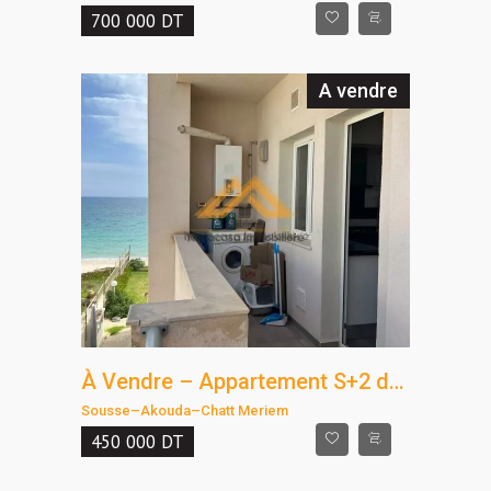
700 000
DT
A vendre
À Vendre – Appartement S+2 dans une Résidence Pieds dans l’Eau avec Vue Mer
Sousse
–
Akouda
–
Chatt Meriem
450 000
DT