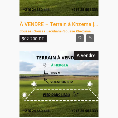
À VENDRE – Terrain à Khzema | 694 m² | Titré | R+2
Sousse
–
Sousse Jaouhara
–
Sousse Khezama
902 200
DT
A vendre