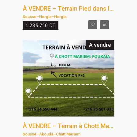
À VENDRE – Terrain Pied dans l’Eau à Hergla
Sousse
–
Hergla
–
Hergla
1 283 750
DT
A vendre
À VENDRE – Terrain à Chott Mariem (Foukaia)
Sousse
–
Akouda
–
Chatt Meriem