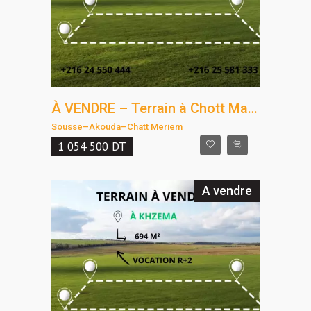
À VENDRE – Terrain à Chott Mariem, à quelques pas de la mer
Sousse
–
Akouda
–
Chatt Meriem
1 054 500
DT
A vendre