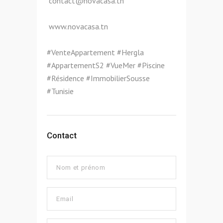
contact@novacasa.tn
www.novacasa.tn
#VenteAppartement #Hergla
#AppartementS2 #VueMer #Piscine
#Résidence #ImmobilierSousse
#Tunisie
Contact