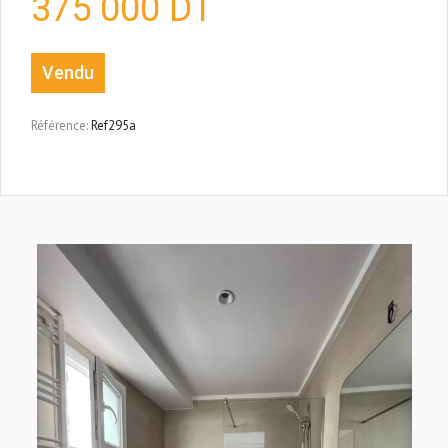
375 000
DT
Vendu
Référence:
Ref295a